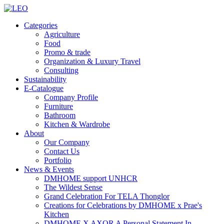
Categories
Agriculture
Food
Promo & trade
Organization & Luxury Travel
Consulting
Sustainability
E-Catalogue
Company Profile
Furniture
Bathroom
Kitchen & Wardrobe
About
Our Company
Contact Us
Portfolio
News & Events
DMHOME support UNHCR
The Wildest Sense
Grand Celebration For TELA Thonglor
Creations for Celebrations by DMHOME x Prae's
Kitchen
DMHOME X AXOR A Personal Statement In