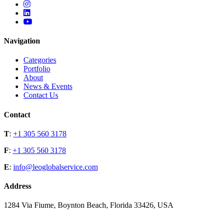
Navigation
Categories
Portfolio
About
News & Events
Contact Us
Contact
T
:
+1 305 560 3178
F
:
+1 305 560 3178
E
:
info@leoglobalservice.com
Address
1284 Via Fiume, Boynton Beach, Florida 33426, USA