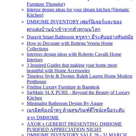
Furniture Thonglor)
Interior design ideas for your dream kitchen [Siematic
Kitchen]
DMHOME INVENTORY เฟอร์นิเจอร์และของ
ตกแต่งบ้านนำเข้าจากทั่วทุกมุมโลก
Duravit Smart Bathroom หรูหรา มีระดับอย่างทันสมัย
How to Decorate with Bottega Veneta Home
Collections
Interiors design ideas with Roberto Cavalli Home
Interiors
3 Inspired Guides that making your home more
beautiful with Home Accessories
Timeless Style & Design: Ralph Lauren Home Modern
Penthouse
Finding Luxury Furniture in Bangkok
SieMatic SLX PURE - Beyond the Beauty of Luxury
Kitchen
Minimalist Bathroom Design By Agape
เนรมิตห้องน้ำหรู ด้วยสุขภัณฑ์ดีไซน์เหนือระดับ
จาก DMHOME
AXOR x GEBERIT PRESENTING DMHOME
PURIFIED APPRECIATION NIGHT
DMHOME INVENTORY SALE 28 - 31 MARCH